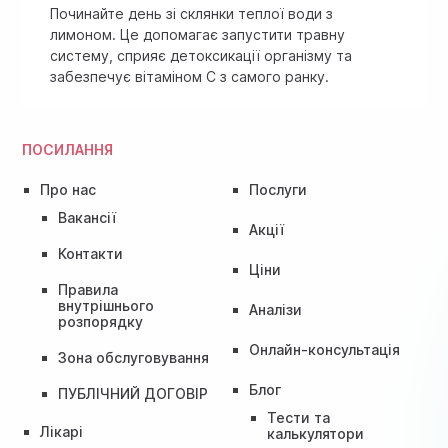
Починайте день зі склянки теплої води з
лимоном. Це допомагає запустити травну
систему, сприяє детоксикації організму та
забезпечує вітаміном C з самого ранку.
ПОСИЛАННЯ
Про нас
Послуги
Вакансії
Акції
Контакти
Ціни
Правила
внутрішнього
Аналізи
розпорядку
Онлайн-консультація
Зона обслуговування
Блог
ПУБЛІЧНИЙ ДОГОВІР
Тести та
Лікарі
калькулятори