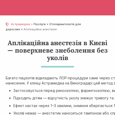
Астрамедіка
Послуги
Отолaрингологія для
дорослих
Аплікаційна анестезія
Аплікаційна анестезія в Києві
— поверхневе знеболення без
уколів
Багато пацієнтів відкладають ЛОР-процедури саме через стр
нанесення. У клініці Астрамедіка на Виноградарі цей метод
Застосовується перед риноскопією, фарингоскопією, ви
Підходить дітям — відсутність уколу знижує тривогу та
Ефект настає через 1–3 хвилини, оніміння зберігається 
Уколів немає — анестетик наноситься тампоном або сп