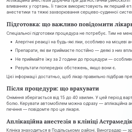
Аплікаційна анестезія доречна при діагностичній риноскопії т
вливаннях у гортань. Її також використовують як перший е
анестетики та тяжкі захворювання серцево-судинної систем
Підготовка: що важливо повідомити лікар
Спеціальної підготовки процедура не потребує. Тим не менш,
Алергічні реакції на будь-які ліки, особливо на місцеві 
Препарати, які ви приймаєте постійно — деякі з них вп
Не приймайте їжу за 2 години до процедури — особливо
Результати попередніх обстежень, якщо вони є.
Цієї інформації достатньо, щоб лікар правильно підібрав пр
Після процедури: що врахувати
Оніміння зберігається від 15 до 40 хвилин. У цей період ва
болю. Керувати автомобілем можна одразу — аплікаційна ан
печіння — повідомте про це лікаря.
Аплікаційна анестезія в клініці Астрамедік
Клініка знаходиться в Подільському районі, Виноградар — 