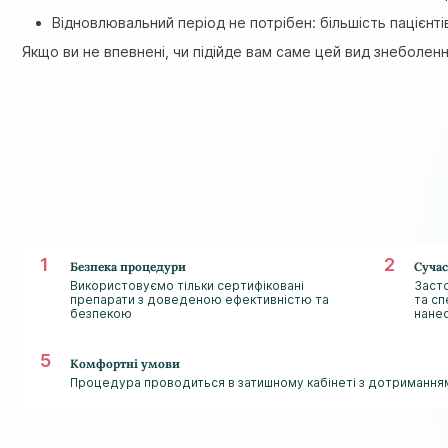
Відновлювальний період не потрібен: більшість пацієнтів
Якщо ви не впевнені, чи підійде вам саме цей вид знеболенн
Безпека процедури
Сучас
Використовуємо тільки сертифіковані
Засто
препарати з доведеною ефективністю та
та сп
безпекою
нане
Комфортні умови
Процедура проводиться в затишному кабінеті з дотриманням