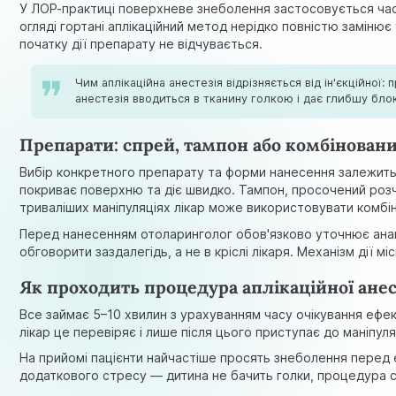
У ЛОР-практиці поверхневе знеболення застосовується часті
огляді гортані аплікаційний метод нерідко повністю замін
початку дії препарату не відчувається.
Чим аплікаційна анестезія відрізняється від ін'єкційно
анестезія вводиться в тканину голкою і дає глибшу бло
Препарати: спрей, тампон або комбінован
Вибір конкретного препарату та форми нанесення залежить в
покриває поверхню та діє швидко. Тампон, просочений розч
триваліших маніпуляціях лікар може використовувати комбі
Перед нанесенням отоларинголог обов'язково уточнює анамне
обговорити заздалегідь, а не в кріслі лікаря. Механізм дії
Як проходить процедура аплікаційної анес
Все займає 5–10 хвилин з урахуванням часу очікування ефек
лікар це перевіряє і лише після цього приступає до маніпу
На прийомі пацієнти найчастіше просять знеболення перед 
додаткового стресу — дитина не бачить голки, процедура сп