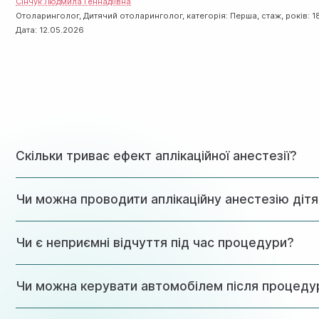
Сінчук Людмила Геннадіївна
Отоларинголог, Дитячий отоларинголог, категорія: Перша, стаж, років: 1
Дата:
12.05.2026
Скільки триває ефект аплікаційної анестезії?
Дія препарату зберігається від 15 до 40 хвилин, залежно
Чи можна проводити аплікаційну анестезію діт
Так, цей вид знеболення особливо підходить для дітей, ос
Чи є неприємні відчуття під час процедури?
Процедура практично безболісна. Можливе лише легке п
Чи можна керувати автомобілем після процеду
Так, аплікаційна анестезія не впливає на концентрацію ув