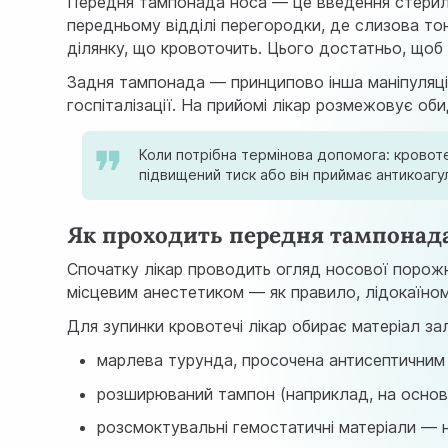
Передня тампонада носа — це введення стерильн
передньому відділі перегородки, де слизова тон
ділянку, що кровоточить. Цього достатньо, щоб 
Задня тампонада — принципово інша маніпуляція
госпіталізації. На прийомі лікар розмежовує об
Коли потрібна термінова допомога: кровоте
підвищений тиск або він приймає антикоагу
Як проходить передня тампонад
Спочатку лікар проводить огляд носової порожн
місцевим анестетиком — як правило, лідокаїном
Для зупинки кровотечі лікар обирає матеріал за
марлева турунда, просочена антисептичним
розширюваний тампон (наприклад, на основі
розсмоктувальні гемостатичні матеріали — н