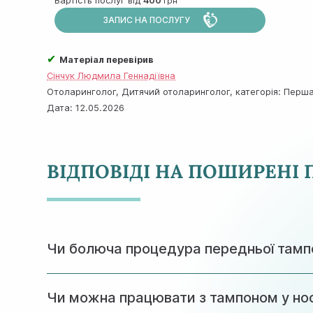
Вартість послуг від
400
ЗАПИС НА ПОСЛУГУ
✔
Матеріал перевірив
Сінчук Людмила Геннадіївна
Отоларинголог, Дитячий отоларинголог, категорія: Перша,
Дата:
12.05.2026
ВІДПОВІДІ НА ПОШИРЕНІ
Чи болюча процедура передньої там
Процедура проводиться під місцевою анестезі
Чи можна працювати з тампоном у нос