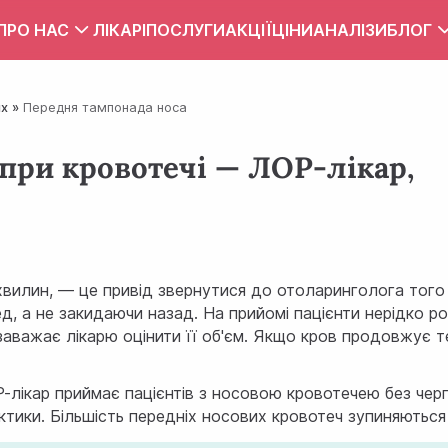
ПРО НАС
ЛІКАРІ
ПОСЛУГИ
АКЦІЇ
ЦІНИ
АНАЛІЗИ
БЛОГ
Вакансії
Тест
их
Передня тампонада носа
Контакти
Правила внутрішнього розпорядку
при кровотечі — ЛОР-лікар,
Зона обслуговування
ПУБЛІЧНИЙ ДОГОВІР
 хвилин, — це привід звернутися до отоларинголога того
, а не закидаючи назад. На прийомі пацієнти нерідко ро
заважає лікарю оцінити її об'єм. Якщо кров продовжує т
ОР-лікар приймає пацієнтів з носовою кровотечею без чер
тики. Більшість передніх носових кровотеч зупиняються 