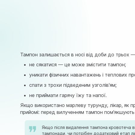
Тампон залишається в носі від доби до трьох —
не сякатися — це може змістити тампон;
уникати фізичних навантажень і теплових пр
спати з трохи підведеним узголів'ям;
не приймати гарячу їжу та напої.
Якщо використано марлеву турунду, лікар, як п
прийомі: перед вилученням тампон пом'якшують р
Якщо після видалення тампона кровотеча ві
тампонади, чи потрібен додатковий етап лі