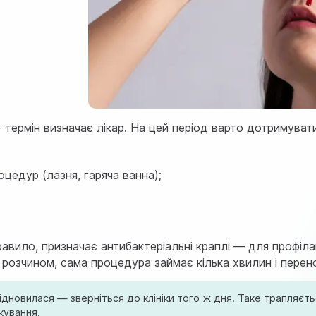
 термін визначає лікар. На цей період варто дотримувати
оцедур (лазня, гаряча ванна);
равило, призначає антибактеріальні краплі — для профі
озчином, сама процедура займає кілька хвилин і перенос
дновилася — зверніться до клініки того ж дня. Таке трапляєть
кування.