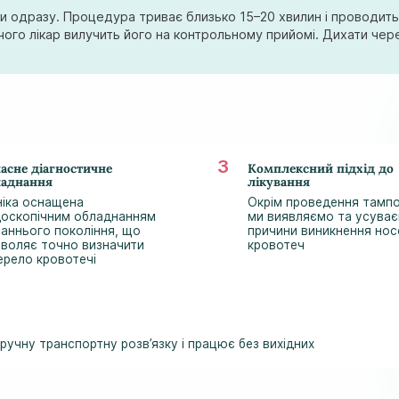
 одразу. Процедура триває близько 15–20 хвилин і проводить
я чого лікар вилучить його на контрольному прийомі. Дихати че
асне діагностичне
Комплексний підхід до
ладнання
лікування
ніка оснащена
Окрім проведення тамп
оскопічним обладнанням
ми виявляємо та усува
аннього покоління, що
причини виникнення нос
воляє точно визначити
кровотеч
рело кровотечі
зручну транспортну розв’язку і працює без вихідних