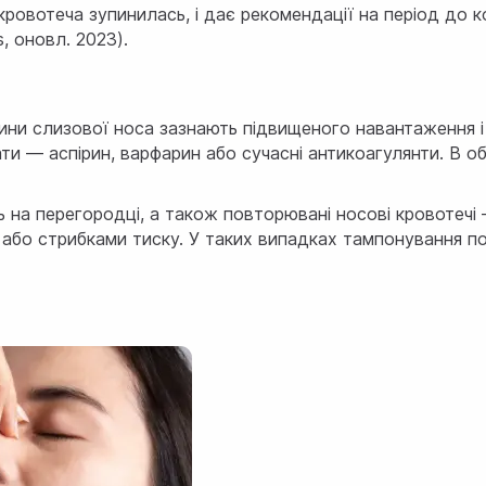
 кровотеча зупинилась, і дає рекомендації на період до 
s, оновл. 2023)
.
судини слизової носа зазнають підвищеного навантаженн
ати — аспірин, варфарин або сучасні антикоагулянти. В 
нь на перегородці, а також повторювані носові кровотеч
ою або стрибками тиску. У таких випадках тампонування 