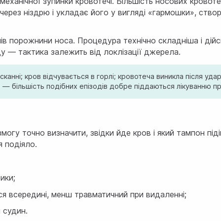
ханічної зупинки кровотечі. Більшість носових кровоте
через ніздрю і укладає його у вигляді «гармошки», ство
ів порожнини носа. Процедура технічно складніша і дій
ду — тактика залежить від локлізації джерела.
нні; кров відчувається в горлі; кровотеча виникла після удар
ря — більшість подібних епізодів добре піддаються лікуванню п
могу точно визначити, звідки йде кров і який тампон пі
 подіяло.
ики;
я всередині, менш травматичний при видаленні;
 судин.