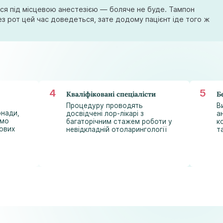
astramedikaa@gmail.com
ся під місцевою анестезією — боляче не буде. Тампон
рез рот цей час доведеться, зате додому пацієнт іде того ж
Кваліфіковані спеціалісти
Б
Процедуру проводять
В
онади,
досвідчені лор-лікарі з
а
ємо
багаторічним стажем роботи у
к
ових
невідкладній отоларингології
т