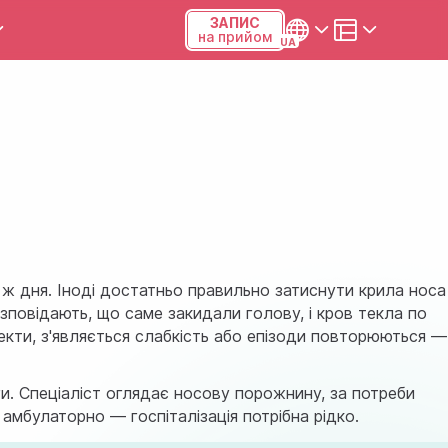
ЗАПИС
на прийом
и та калькулятори
Українська
Русский
Київ, р-н Подільський,
Виноградар, вул.Межова, 23Б,
04123
+38 (068) 371-12-29
 ж дня. Іноді достатньо правильно затиснути крила нос
зповідають, що саме закидали голову, і кров текла по
Viber
екти, з'являється слабкість або епізоди повторюються —
ПН-ПТ
08:00-19:00
СБ
09:00-15:00
ги. Спеціаліст оглядає носову порожнину, за потреби
амбулаторно — госпіталізація потрібна рідко.