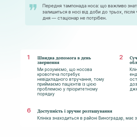
Передня тампонада носа: що важливо знати
залишиться в носі від доби до трьох, післ
дня — стаціонар не потрібен.
Швидка допомога в день
Суч
звернення
об
Ми розуміємо, що носова
Клі
кровотеча потребує
енд
невідкладного втручання, тому
ост
приймаємо пацієнтів із цією
доз
проблемою у пріоритетному
дже
порядку
Доступність і зручне розташування
Клініка знаходиться в районі Виноградар, має 