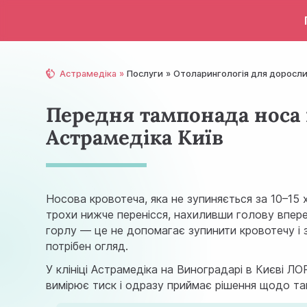
Астрамедіка
Послуги
Отолaрингологія для доросл
Передня тампонада носа 
Астрамедіка Київ
Носова кровотеча, яка не зупиняється за 10–15
трохи нижче перенісся, нахиливши голову вперед
горлу — це не допомагає зупинити кровотечу і 
потрібен огляд.
У клініці Астрамедіка на Виноградарі в Києві Л
вимірює тиск і одразу приймає рішення щодо так