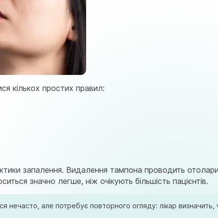
ся кількох простих правил:
лактики запалення. Видалення тампона проводить отолар
иться значно легше, ніж очікують більшість пацієнтів.
ся нечасто, але потребує повторного огляду: лікар визначить,