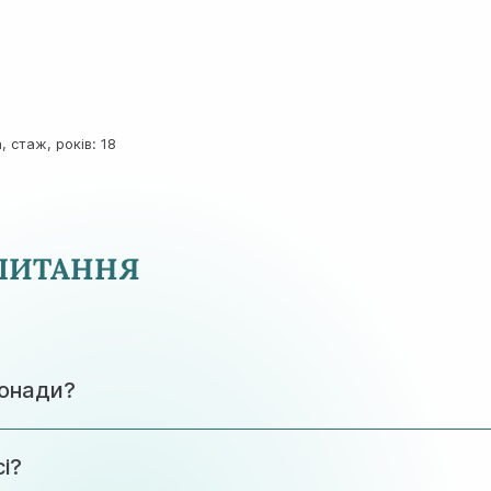
 стаж, років: 18
 ПИТАННЯ
понади?
єю, тому пацієнт відчуває мінімальний дискомфорт. Суча
і?