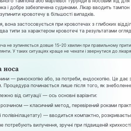
ого тампона або марлевої турунди в носовий хід для ме
ка і добре забезпечена судинами. Лікар вводить тампон 
зупинити кровотечу в більшості випадків.
, вона застосовується при кровотечах з глибоких відділ
идва типи за характером кровотечі та результатами огля
ча не зупиняється довше 15–20 хвилин при правильному притиска
лянти. У таких ситуаціях краще не чекати і звернутися до ліка
а носа
ини — риноскопію або, за потреби, ендоскопію. Це дає з
. Процедура починається лише після того, як знеболення
лежно від ситуації — ось основні варіанти:
 розчином — класичний метод, перевірений роками практ
 полівінілацетату) — вводиться компактно, розкриваєтьс
е потребують вилучення, зручні при підвищеній крихкості