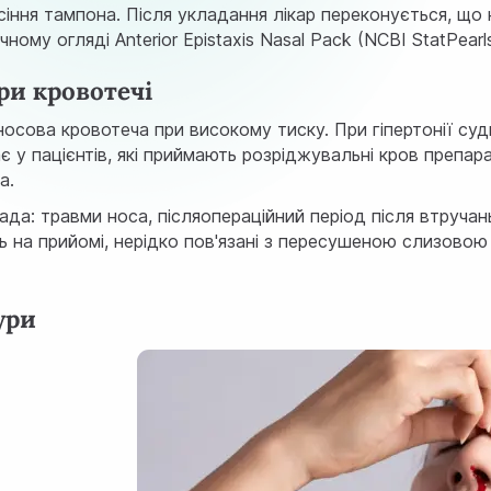
сіння тампона. Після укладання лікар переконується, що
ічному огляді
Anterior Epistaxis Nasal Pack (NCBI StatPearl
ри кровотечі
носова кровотеча при високому тиску. При гіпертонії 
є у пацієнтів, які приймають розріджувальні кров препар
а.
нада: травми носа, післяопераційний період після втруча
ень на прийомі, нерідко пов'язані з пересушеною слизов
ури