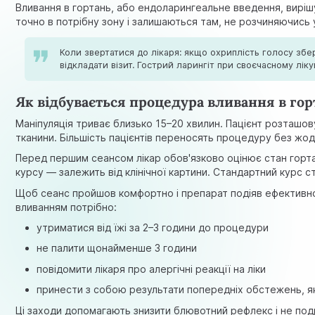
Вливання в гортань, або ендоларингеальне введення, вирі
точно в потрібну зону і залишаються там, не розчиняючись 
Коли звертатися до лікаря: якщо охриплість голосу збе
відкладати візит. Гострий ларингіт при своєчасному лік
Як відбувається процедура вливання в гор
Маніпуляція триває близько 15–20 хвилин. Пацієнт розташо
тканини. Більшість пацієнтів переносять процедуру без жо
Перед першим сеансом лікар обов'язково оцінює стан гортані
курсу — залежить від клінічної картини. Стандартний курс 
Щоб сеанс пройшов комфортно і препарат подіяв ефективно,
вливанням потрібно:
утриматися від їжі за 2–3 години до процедури
не палити щонайменше 3 години
повідомити лікаря про алергічні реакції на ліки
принести з собою результати попередніх обстежень, я
Ці заходи допомагають знизити блювотний рефлекс і не по