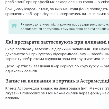
реабілітації при професійних захворюваннях горла — у співак
При цьому існують стани, за яких маніпуляцію не проводять
призначати собі курс лікування, спираючись лише на симпто
Як проходить курс: після кожної процедури рекомендує
розвивається поступово, тому важливо пройти призначен
Які препарати застосовують при вливанні 
Вибір препарату залежить від причини запалення. При інфе
дексаметазон; при густому відокремлюваному — засоби, що р
ларингіту, вибір схеми лікування повинен ґрунтуватися на
в
Дозу і кратність введення лікар коригує по ходу курсу — за
однакових сеансів.
Запис на вливання в гортань в Астрамедіці
Клініка Астрамедіка працює на Виноградарі (вул. Межова, 23Б
лікування голосових зв'язок можна онлайн через форму на 
вливань.