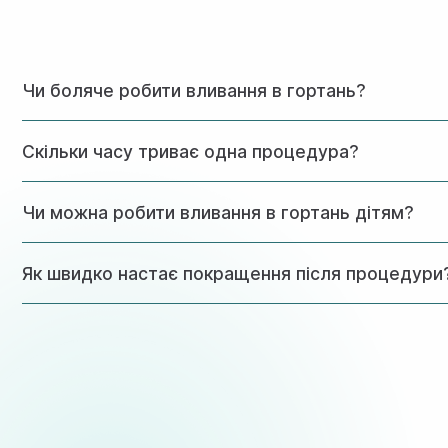
Чи боляче робити вливання в гортань?
Процедура практично безболісна. Деякі пацієнти можуть 
Скільки часу триває одна процедура?
Сама процедура займає близько 15-20 хвилин, включно з п
Чи можна робити вливання в гортань дітям?
Так, процедура підходить для дітей. Наші лікарі мають ве
Як швидко настає покращення після процедури
Перші ознаки покращення багато пацієнтів відзначають вже