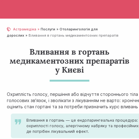
Астрамедіка
Послуги
Отолaрингологія для
дорослих
Вливання в гортань медикаментозних препаратів
Вливання в гортань
медикаментозних препаратів
у Києві
Охриплість голосу, першіння або відчуття стороннього тіла
голосових зв'язок, і зволікати з лікуванням не варто: хроні
оцінить стан гортані та за потреби призначить курс влива
Вливання в гортань — це ендоларингеальна процедура: 
охриплості голосу, алергічному набряку та професійних
де потрібен лікувальний ефект.