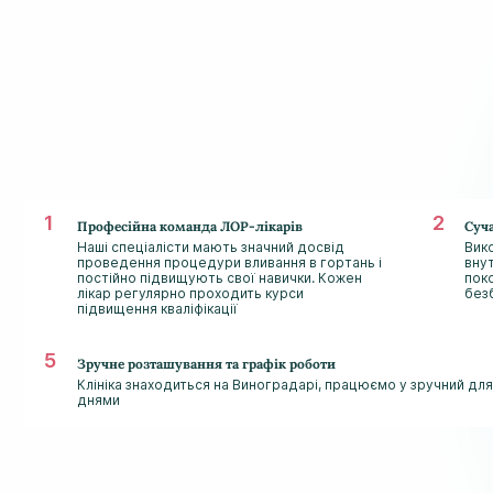
Професійна команда ЛОР-лікарів
Суч
Наші спеціалісти мають значний досвід
Вик
проведення процедури вливання в гортань і
вну
постійно підвищують свої навички. Кожен
пок
лікар регулярно проходить курси
без
підвищення кваліфікації
Зручне розташування та графік роботи
Клініка знаходиться на Виноградарі, працюємо у зручний для 
днями