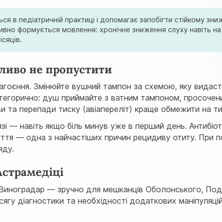
я в педіатричній практиці і допомагає запобігти стійкому зни
ивно формується мовлення: хронічне зниження слуху навіть на 
сяців.
ливо не пропустити
загоєння. Змінюйте вушний тампон за схемою, яку видасть
атегорично: душ приймайте з ватним тампоном, просочен
лови та перепади тиску (авіапереліт) краще обмежити на т
зі — навіть якщо біль минув уже в перший день. Антибіо
уття — одна з найчастіших причин рецидиву отиту. При 
яду.
Астрамедіці
н Виноградар — зручно для мешканців Оболонського, Под
сягу діагностики та необхідності додаткових маніпуляці