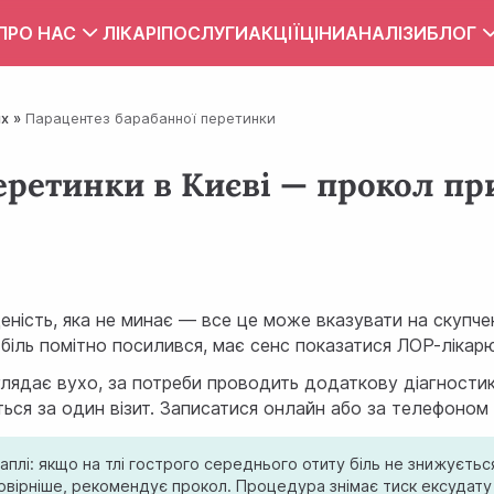
ПРО НАС
ЛІКАРІ
ПОСЛУГИ
АКЦІЇ
ЦІНИ
АНАЛІЗИ
БЛОГ
Вакансії
Тест
их
Парацентез барабанної перетинки
Контакти
Правила внутрішнього розпорядку
еретинки в Києві — прокол пр
Зона обслуговування
ПУБЛІЧНИЙ ДОГОВІР
аденість, яка не минає — все це може вказувати на скупче
 біль помітно посилився, має сенс показатися ЛОР-лікар
 оглядає вухо, за потреби проводить додаткову діагности
ється за один візит. Записатися онлайн або за телефоном
краплі: якщо на тлі гострого середнього отиту біль не знижуєт
мовірніше, рекомендує прокол. Процедура знімає тиск ексудату