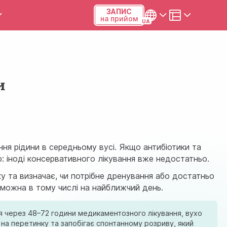
ЗАПИС
на прийом
и та калькулятори
Українська
Русский
и
Київ, р-н Подільський,
Виноградар, вул.Межова, 23Б,
04123
+38 (068) 371-12-29
ння рідини в середньому вусі. Якщо антибіотики та
ю: іноді консервативного лікування вже недостатньо.
Viber
ку та визначає, чи потрібне дренування або достатньо
 можна в тому числі на найближчий день.
ПН-ПТ
08:00-19:00
СБ
09:00-15:00
ься через 48–72 години медикаментозного лікування, вухо
 на перетинку та запобігає спонтанному розриву, який