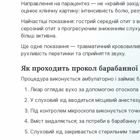
Направлення на парацентез — не «крайній захід»
оцінює клінічну картину: інтенсивність болю, рез
Найчастіші показання: гострий середній отит з 
серозний отит з прогресуючим зниженням слуху;
більш активна.
Ще одне показання — травматичний крововилив 
рухливість перетинки та сприйняття звуку.
Як проходить прокол барабанної
Процедура виконується амбулаторно і займає бл
Лікар оглядає вухо за допомогою отоскопа 
У слуховий хід вводиться місцевий анестезу
Під контролем мікроскопа виконується точко
Вміст видаляється; за потреби в барабанну 
Слуховий хід закривається стерильним тампо