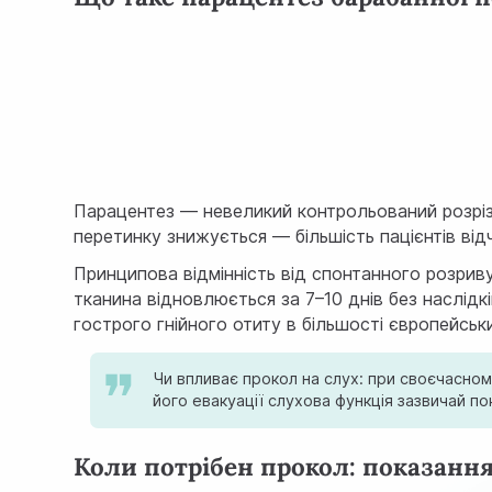
Парацентез — невеликий контрольований розріз б
перетинку знижується — більшість пацієнтів ві
Принципова відмінність від спонтанного розриву
тканина відновлюється за 7–10 днів без наслідк
гострого гнійного отиту в більшості європейськи
Чи впливає прокол на слух: при своєчасном
його евакуації слухова функція зазвичай п
Коли потрібен прокол: показанн