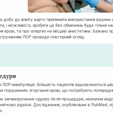
а добу до візиту варто припинити використання вушних 
ги, і можливість зробити це без обмежень буде тільки н
я крові, та про алергію на місцеві анестетики. Бажано 
 втручанням ЛОР проведе повторний огляд.
цедури
 ЛОР-маніпуляція. Більшість пацієнтів відновлюються шв
ри порушеннях згортання крові, що потребують попереднь
е запаморочення одразу після процедури, незначне виділ
нятково рідкісні. Дослідження, опубліковані в
PubMed
, 
с.