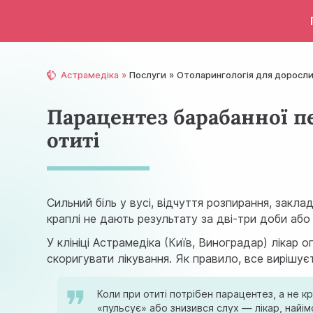
Астрамедіка
Послуги
Отолaрингологія для доросл
Парацентез барабанної п
отиті
Сильний біль у вусі, відчуття розпирання, закл
краплі не дають результату за дві-три доби або
У клініці Астрамедіка (Київ, Виноградар) лікар
скоригувати лікування. Як правило, все вирішу
Коли при отиті потрібен парацентез, а не 
«пульсує» або знизився слух — лікар, найі