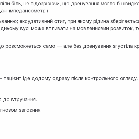
рпіли біль, не підозрюючи, що дренування могло б швидко
дані імпедансометрії.
ванню; ексудативний отит, при якому рідина зберігається
редньому вусі може впливати на мовленнєвий розвиток, т
о розсмокчеться само — але без дренування згустіла к
— пацієнт іде додому одразу після контрольного огляду.
є до втручання.
огнозом загоєння.