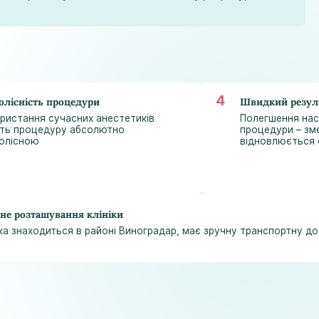
astramedikaa@gmail.com
олісність процедури
Швидкий резул
ристання сучасних анестетиків
Полегшення нас
ть процедуру абсолютно
процедури – зме
олісною
відновлюється 
не розташування клініки
іка знаходиться в районі Виноградар, має зручну транспортну до