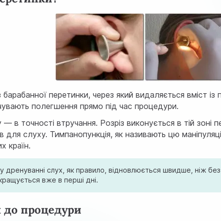
арабанної перетинки, через який видаляється вміст із п
дчувають полегшення прямо під час процедури.
 — в точності втручання. Розріз виконується в тій зоні
ів для слуху. Тимпанопункція, як називають цю маніпуляці
х країн.
у дренуванні слух, як правило, відновлюється швидше, ніж бе
окращується вже в перші дні.
я до процедури