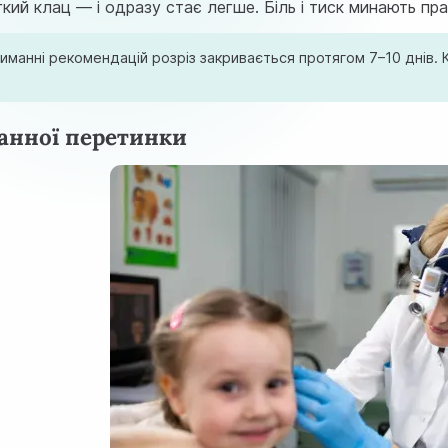
гкий клац — і одразу стає легше. Біль і тиск минають пр
манні рекомендацій розріз закривається протягом 7–10 днів. К
банної перетинки