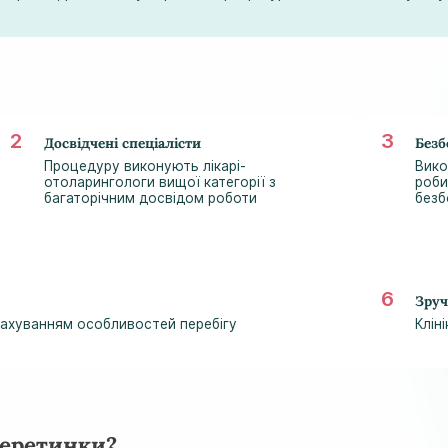
.
Досвідчені спеціалісти
Безб
Процедуру виконують лікарі-
Вико
отоларингологи вищої категорії з
роби
багаторічним досвідом роботи
безб
Зруч
рахуванням особливостей перебігу
Клін
перетинки?