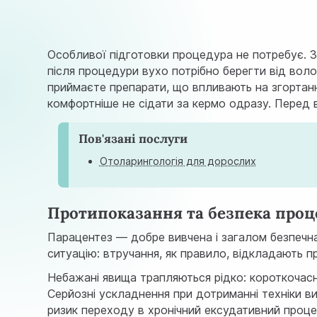
Особливої підготовки процедура не потребує. З
після процедури вухо потрібно берегти від воло
приймаєте препарати, що впливають на згортанн
комфортніше не сідати за кермо одразу. Перед
Пов'язані послуги
Отолaрингологія для дорослих
Протипоказання та безпека про
Парацентез — добре вивчена і загалом безпечна
ситуацію: втручання, як правило, відкладають п
Небажані явища трапляються рідко: короткочасн
Серйозні ускладнення при дотриманні техніки ви
ризик переходу в хронічний ексудативний проце