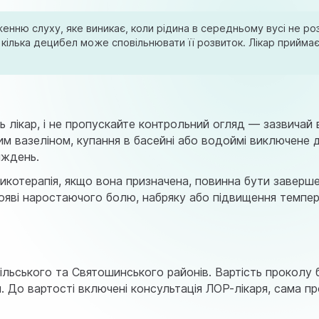
женню слуху, яке виникає, коли рідина в середньому вусі не р
кілька децибел може сповільнювати її розвиток. Лікар приймає
 лікар, і не пропускайте контрольний огляд — зазвичай 
им вазеліном, купання в басейні або водоймі виключене 
иждень.
тикотерапія, якщо вона призначена, повинна бути заверш
появі наростаючого болю, набряку або підвищення темпе
ільського та Святошинського районів. Вартість проколу 
й. До вартості включені консультація ЛОР-лікаря, сама п