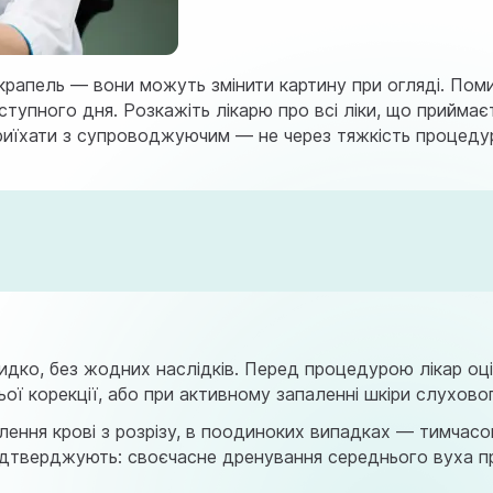
крапель — вони можуть змінити картину при огляді. Поми
аступного дня. Розкажіть лікарю про всі ліки, що прийма
приїхати з супроводжуючим — не через тяжкість процедур
идко, без жодних наслідків. Перед процедурою лікар оц
ої корекції, або при активному запаленні шкіри слухово
ення крові з розрізу, в поодиноких випадках — тимчасо
підтверджують: своєчасне дренування середнього вуха п