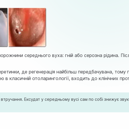
орожнини середнього вуха: гній або серозна рідина. Піс
 перетинки, де регенерація найбільш передбачувана, тому
ю в класичній отоларингології, входить до клінічних про
з втручання. Ексудат у середньому вусі сам по собі знижує зв