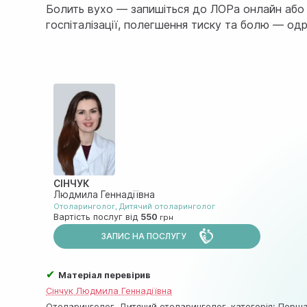
Болить вухо — запишіться до ЛОРа онлайн або з
госпіталізації, полегшення тиску та болю — одр
СІНЧУК
Людмила Геннадіївна
Отоларинголог
,
Дитячий отоларинголог
Вартість послуг від
550
ЗАПИС НА ПОСЛУГУ
✔
Матеріал перевірив
Сінчук Людмила Геннадіївна
Отоларинголог, Дитячий отоларинголог, категорія: Перша,