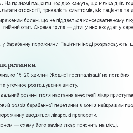
. На прийомі пацієнти нерідко кажуть, що кілька днів те
ультати отоскопії, тривалість симптомів, вік пацієнта та 
вираженим болем, що не піддається консервативному ліку
 гнійний отит. Окрема група — діти: у них ексудат у се
у барабанну порожнину. Пацієнти іноді розраховують, щ
 перетинки
изько 15–20 хвилин. Жодної госпіталізації не потрібно 
та уточнює розташування вмісту.
вальний розчин; після настання анестезії лікар приступа
вий розріз барабанної перетинки в зоні з найкращим пр
порожнину вводяться лікарські препарати.
ном — схему його заміни лікар пояснить на місці.