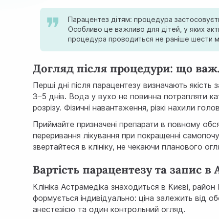
Парацентез дітям: процедура застосовуєтьс
Особливо це важливо для дітей, у яких акт
процедура проводиться не раніше шести мі
Догляд після процедури: що важ
Перші дні після парацентезу визначають якість 
3–5 днів. Вода у вухо не повинна потрапляти к
розрізу. Фізичні навантаження, різкі нахили го
Приймайте призначені препарати в повному обся
переривання лікування при покращенні самопоч
звертайтеся в клініку, не чекаючи планового огл
Вартість парацентезу та запис в 
Клініка Астрамедіка знаходиться в Києві, райо
формується індивідуально: ціна залежить від об
анестезією та один контрольний огляд.