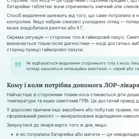
Стороннє тіло носа — це будь-який сторонній предмет, що п
батарейки-таблетки: вони спричиняють хімічний опік слизов
Спосіб видалення залежить від того, що саме потрапило в ні
контролем. Якщо набряк слизової ускладнює огляд — поперед
може знадобитися рентген або КТ.
Окрема ситуація — стороннє тіло в гайморовій пазусі. Симп
визначається тільки після діагностики — іноді достатньо а
сторінці пункції гайморової пазухи
.
Як відбувається видалення стороннього тіла з носа: лі
огляду наноситься аплікаційна анестезія — спрей або т
Кому і коли потрібна допомога ЛОР-лікар
Найчастіше зі сторонніми тілами носа стикаються діти дошк
температури та інших симптомів ГРВІ. Це достатній привід д
У дорослих причини інші: виробничі або побутові травми, п
сформований риноліт — мінералізоване відкладення навкол
Звернутися до лікаря варто того ж дня, якщо:
в ніс потрапила батарейка або магніти — це невідкладн