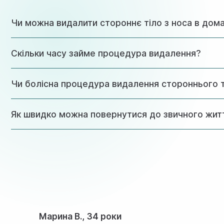
Чи можна видалити стороннє тіло з носа в дом
Категорично не рекомендується намагатися самостійно ви
Скільки часу займе процедура видалення?
Зверніться до професійних ЛОР-лікарів для безпечного в
Сама процедура зазвичай триває 15-30 хвилин, включаючи 
Чи болісна процедура видалення стороннього т
Процедура проводиться під місцевою анестезією, що роби
Як швидко можна повернутися до звичного жит
У більшості випадків пацієнт може повернутися до звичайн
Марина В., 34 роки