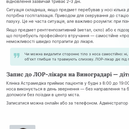
відновлення зазвичай триває 2–3 дні.
Ситуація складніша, якщо предмет перебував у носі кілька дн
потрібна госпіталізація. Приводом для скерування до стац
пазуху. Це не часта ситуація, але важливо розуміти: при пі
Якщо предмет рентгенпозитивний (метал, скло) або є підо
що потребують професійного втручання — самостійне «про
неможливості швидко потрапити до лікаря.
Чи можна видалити стороннє тіло з носа самостійно: н
об'єкт глибше та травмують слизову. ЛОР-лікар діє під
Запис до ЛОР-лікаря на Виноградарі — ді
Клініка Астрамедіка приймає пацієнтів у будні з 8:00 до 19
носа виконується в день звернення — без направлення та б
допомоги без поїздки в центр міста.
Записатися можна онлайн або за телефоном. Адміністратор пі