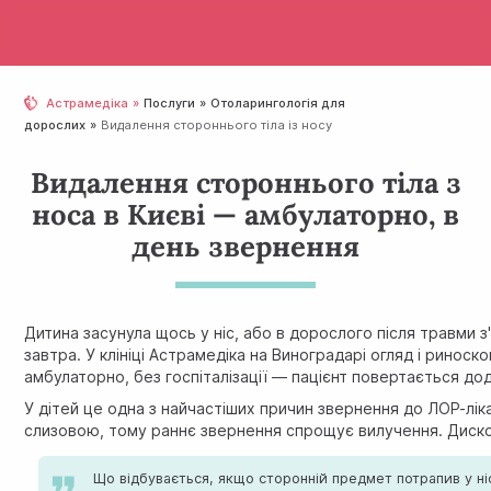
Астрамедіка
Послуги
Отолaрингологія для
дорослих
Видалення стороннього тіла із носу
Видалення стороннього тіла з
носа в Києві — амбулаторно, в
день звернення
Дитина засунула щось у ніс, або в дорослого після травми 
завтра. У клініці Астрамедіка на Виноградарі огляд і ринос
амбулаторно, без госпіталізації — пацієнт повертається до
У дітей це одна з найчастіших причин звернення до ЛОР-ліка
слизовою, тому раннє звернення спрощує вилучення. Диском
Що відбувається, якщо сторонній предмет потрапив у ніс