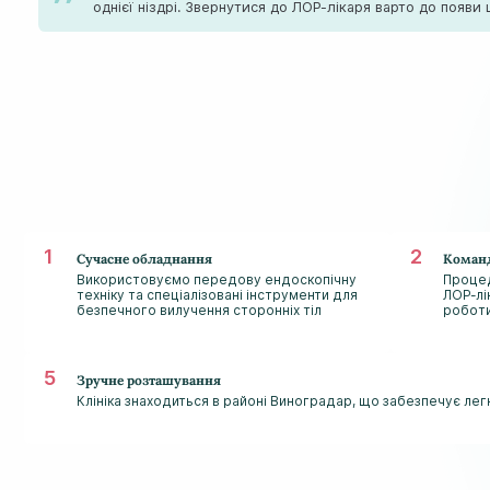
однієї ніздрі. Звернутися до ЛОР-лікаря варто до появ
Сучасне обладнання
Команд
Використовуємо передову ендоскопічну
Процед
техніку та спеціалізовані інструменти для
ЛОР-лі
безпечного вилучення сторонніх тіл
роботи
Зручне розташування
Клініка знаходиться в районі Виноградар, що забезпечує лег