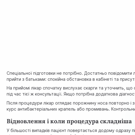
Спеціальної підготовки не потрібно. Достатньо повідомити
прийти з батьками: спокійна обстановка в кабінеті та прису
На прийомі лікар спочатку вислухає скарги та уточнить, що
під час тієї ж консультації. Якщо потрібна додаткова діагност
Після процедури лікар оглядає порожнину носа повторно і
курс антибактеріальних крапель або промивань. Контрольни
Відновлення і коли процедура складніша
У більшості випадків пацієнт повертається додому одразу п