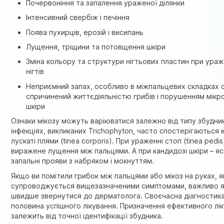
Почервоніння та запалення ураженої ділянки
Інтенсивний свербіж і печіння
Поява пухирців, ерозій і висипань
Лущення, тріщини та потовщення шкіри
Зміна кольору та структури нігтьових пластин при ураж
нігтів
Неприємний запах, особливо в міжпальцевих складках 
спричинений життєдіяльністю грибів і порушенням мік
шкіри
Ознаки мікозу можуть варіюватися залежно від типу збудник
інфекціях, викликаних Trichophyton, часто спостерігаються к
лускаті плями (tinea corporis). При ураженні стоп (tinea pedis
виражене лущення між пальцями. А при кандидозі шкіри – яс
запальні прояви з набряком і мокнуттям.
Якщо ви помітили грибок між пальцями або мікоз на руках, я
супроводжується вищезазначеними симптомами, важливо 
швидше звернутися до дерматолога. Своєчасна діагностика
половина успішного лікування. Призначення ефективного лі
залежить від точної ідентифікації збудника.