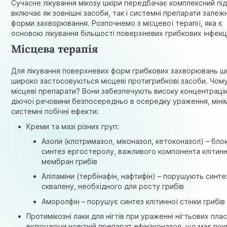
Сучасне лікування мікозу шкіри передбачає комплексний підх
включає як зовнішні засоби, так і системні препарати залеж
форми захворювання. Розпочнемо з місцевої терапії, яка є
основою лікування більшості поверхневих грибкових інфекц
Місцева терапія
Для лікування поверхневих форм грибкових захворювань ш
широко застосовуються місцеві протигрибкові засоби. Чом
місцеві препарати? Вони забезпечують високу концентраці
діючої речовини безпосередньо в осередку ураження, міні
системні побічні ефекти:
Креми та мазі різних груп:
Азоли (клотримазол, міконазол, кетоконазол) – бл
синтез ергостеролу, важливого компонента клітин
мембран грибів
Аліламіни (тербінафін, нафтифін) – порушують синте
сквалену, необхідного для росту грибів
Аморолфін – порушує синтез клітинної стінки грибів
Протимікозні лаки для нігтів при ураженні нігтьових пла
включаючи новітній препарат ефінаконазол, що має по