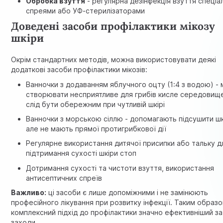
Обробка взуття
- регулярна дезінфекція взуття спеці
спреями або УФ-стерилізаторами
Доведені засоби профілактики мікозу
шкіри
Окрім стандартних методів, можна використовувати деякі
додаткові засоби профілактики мікозів:
Ванночки з додаванням яблучного оцту (1:4 з водою) -
створювати несприятливе для грибів кисле середовище
слід бути обережним при чутливій шкірі
Ванночки з морською сіллю - допомагають підсушити шк
але не мають прямої протигрибкової дії
Регулярне використання дитячої присипки або тальку д
підтримання сухості шкіри стоп
Дотримання сухості та чистоти взуття, використання
антисептичних спреїв
Важливо:
ці засоби є лише допоміжними і не замінюють
професійного лікування при розвитку інфекції. Таким образо
комплексний підхід до профілактики значно ефективніший за
заходи.