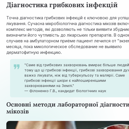
Діагностика грибкових інфекцій
Точна діагностика грибкових інфекцій є ключовою для успі
лікування. Сучасна мікробіологічна діагностика мікозів вклю
комплекс методів, які дозволяють не тільки виявити збудник
визначити його чутливість до лікарських препаратів. В одно
случаев на амбулаторном приёме пациент лечился от "экзе
месяца, пока микологическое обследование не выявило
дерматофитную инфекцию.
"Саме від грибкових захворювань вмирає більше людей
тому що ці грибкові інфекції, грибкові захворювання д
важко лікувати, ніж від туберкульозу та малярії. Саме
грибкові інфекції шкіри є найпоширенішими
захворюваннями на Землі."
— Філоненко Г.В., кандидат біологічних наук
Основні методи лабораторної діагност
мікозів