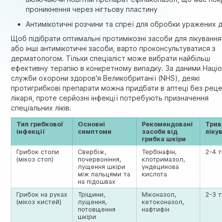
проникнення через нігтьову пластину
Антимікотичні розчини та спреї для обробки уражених д
Щоб підібрати оптимальні протимікозні засоби для лікування
або інші антимікотичні засоби, варто проконсультуватися з
дерматологом. Тільки спеціаліст може вибрати найбільш
ефективну терапію в конкретному випадку. За даними
Націо
служби охорони здоров'я Великобританії (NHS)
, деякі
протигрибкові препарати можна придбати в аптеці без рец
лікаря, проте серйозні інфекції потребують призначення
спеціальних ліків.
Тип грибкової
Основні
Рекомендовані
Трив
інфекції
симптоми
засоби від
ліку
грибка шкіри
Грибок стопи
Свербіж,
Тербінафін,
2-4 
(мікоз стоп)
почервоніння,
клотримазол,
лущення шкіри
ундецинова
між пальцями та
кислота
на підошвах
Грибок на руках
Тріщини,
Міконазол,
2-3 
(мікоз кистей)
лущення,
кетоконазол,
потовщення
нафтифін
шкіри