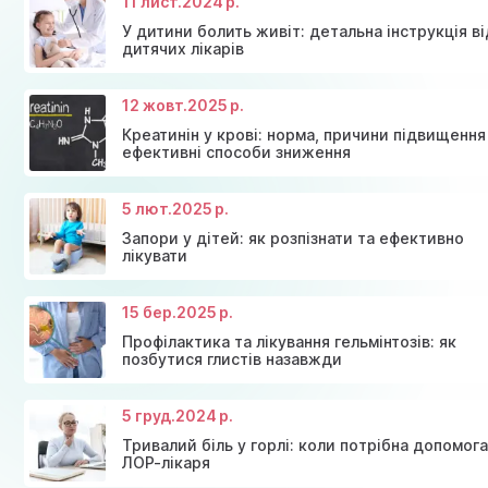
11 лист.
2024 р.
ефективними лише при легких формах грибкових інфекцій,
У дитини болить живіт: детальна інструкція ві
відсутності покращення протягом 1-2 тижнів необхідно
дитячих лікарів
обов'язково звернутися до лікаря.
12 жовт.
2025 р.
Креатинін у крові: норма, причини підвищення
ефективні способи зниження
5 лют.
2025 р.
Консультація ендокринолога та діагностика щитов
Знижки та акції на масаж у Київі
залози
Діагностика щитовидної залози
Акція: 20% знижки на консультації лікарів!
Запори у дітей: як розпізнати та ефективно
лікувати
15 бер.
2025 р.
Профілактика та лікування гельмінтозів: як
позбутися глистів назавжди
5 груд.
2024 р.
Тривалий біль у горлі: коли потрібна допомог
ЛОР-лікаря