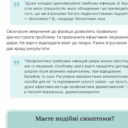
"Дуже складно ідентифікувати грибкову інфекцію. В Укра
стає мало спеціалістів, мало обладнання і це призводит
того, що ми втрачаємо багато недіагностованих пацієнті
— Філоненко Г.В., кандидат біологічних наук
Своєчасне звернення до фахівця дозволить правильно
діагностувати проблему та призначити ефективне лікування
шкіри. Не варто відкладати візит до лікаря. Раннє втручання
дає кращі результати.
"Профілактика грибкових інфекцій шкіри значно простіш
ніж їх лікування. Особливу увагу варто приділяти догляд
шкірою після фізичних навантажень, при відвідуванні
басейнів та саун. Регулярне використання антисептични
засобів для ніг та підтримання сухості шкіри – це прості
дуже ефективні методи профілактики дерматомікозів." 
р Наталія Ковальська, дерматовенеролог
Маєте подібні симптоми?