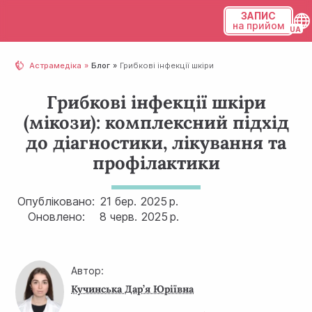
ЗАПИС
на прийом
Українська
Астрамедіка
Блог
Грибкові інфекції шкіри
Русский
Грибкові інфекції шкіри
(мікози): комплексний підхід
до діагностики, лікування та
профілактики
Опубліковано:
21 бер.
2025 р.
Оновлено:
8 черв.
2025 р.
Автор:
Кучинська Дар’я Юріївна