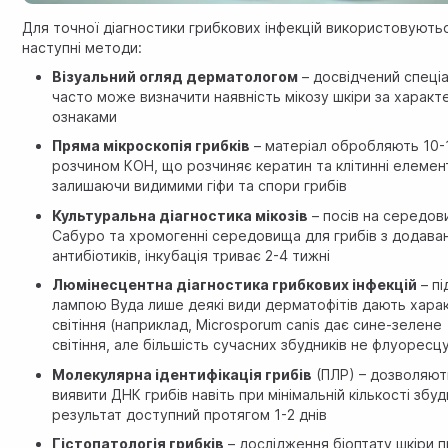
Для точної діагностики грибкових інфекцій використовують
наступні методи:
Візуальний огляд дерматологом
– досвідчений спеціа
часто може визначити наявність мікозу шкіри за харак
ознаками
Пряма мікроскопія грибків
– матеріал обробляють 10
розчином КОН, що розчиняє кератин та клітинні елемен
залишаючи видимими гіфи та спори грибів
Культуральна діагностика мікозів
– посів на середо
Сабуро та хромогенні середовища для грибів з додава
антибіотиків, інкубація триває 2-4 тижні
Люмінесцентна діагностика грибкових інфекцій
– пі
лампою Вуда лише деякі види дерматофітів дають хара
світіння (наприклад, Microsporum canis дає сине-зелене
світіння, але більшість сучасних збудників не флуоресц
Молекулярна ідентифікація грибів
(ПЛР) – дозволяют
виявити ДНК грибів навіть при мінімальній кількості збуд
результат доступний протягом 1-2 днів
Гістопатологія грибків
– дослідження біоптату шкіри 