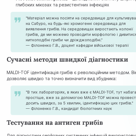
глибоких мікозах та резистентних інфекціях
"Матеріал можна посіяти на середовище для культивува
на Сабуро, на будь-які хромогенні середовища для
виявлення грибів. На середовищах виростають колонії
грибів, де ми можемо проводити морфологію і дивитися
ниткоподібні гриби чи дріжджоподібні."
— Філоненко Г.В., доцент кафедри військової терапії
Сучасні методи швидкої діагностики
MALDI-TOF ідентифікація грибів є революційним методом. Ві
дозволяє швидко та точно визначити вид збудника:
"В тих лабораторіях, в яких вже є MALDI-TOF, тут набаг
простіше, вже за допомогою MALDI-TOF можна провес
досить швидко, за 5 хвилин, ідентифікацію цих грибів."
— Філоненко Г.В., кандидат біологічних наук
Тестування на антиген грибів
Для діагностики серйозних системних інфекцій використов