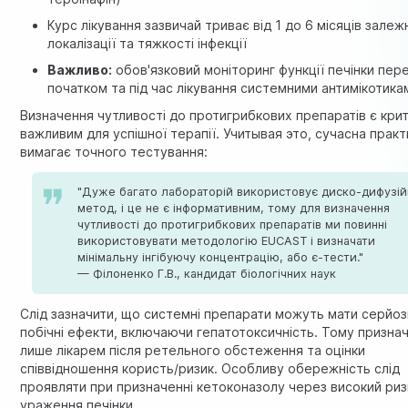
Курс лікування зазвичай триває від 1 до 6 місяців залеж
локалізації та тяжкості інфекції
Важливо:
обов'язковий моніторинг функції печінки пер
початком та під час лікування системними антимікотика
Визначення чутливості до протигрибкових препаратів є кри
важливим для успішної терапії. Учитывая это, сучасна практ
вимагає точного тестування:
"Дуже багато лабораторій використовує диско-дифузі
метод, і це не є інформативним, тому для визначення
чутливості до протигрибкових препаратів ми повинні
використовувати методологію EUCAST і визначати
мінімальну інгібуючу концентрацію, або є-тести."
— Філоненко Г.В., кандидат біологічних наук
Слід зазначити, що системні препарати можуть мати серйоз
побічні ефекти, включаючи гепатотоксичність. Тому призна
лише лікарем після ретельного обстеження та оцінки
співвідношення користь/ризик. Особливу обережність слід
проявляти при призначенні кетоконазолу через високий риз
ураження печінки.