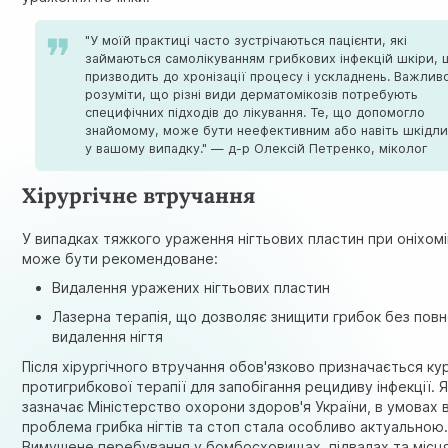
"У моїй практиці часто зустрічаються пацієнти, які
займаються самолікуванням грибкових інфекцій шкіри, 
призводить до хронізації процесу і ускладнень. Важлив
розуміти, що різні види дерматомікозів потребують
специфічних підходів до лікування. Те, що допомогло
знайомому, може бути неефективним або навіть шкідл
у вашому випадку." — д-р Олексій Петренко, міколог
Хірургічне втручання
У випадках тяжкого ураження нігтьових пластин при оніхомі
може бути рекомендоване:
Видалення уражених нігтьових пластин
Лазерна терапія, що дозволяє знищити грибок без пов
видалення нігтя
Після хірургічного втручання обов'язково призначається ку
протигрибкової терапії для запобігання рецидиву інфекції. 
зазначає
Міністерство охорони здоров'я України
, в умовах 
проблема грибка нігтів та стоп стала особливо актуальною
Вимушене перебування у бомбосховищах, підвалах та місц