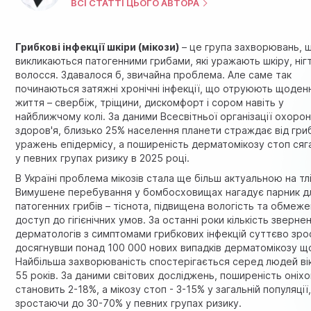
ВСІ СТАТТІ ЦЬОГО АВТОРА
Грибкові інфекції шкіри (мікози)
– це група захворювань, 
викликаються патогенними грибами, які уражають шкіру, нігт
волосся. Здавалося б, звичайна проблема. Але саме так
починаються затяжні хронічні інфекції, що отруюють щоден
життя – свербіж, тріщини, дискомфорт і сором навіть у
найближчому колі. За даними Всесвітньої організації охоро
здоров'я, близько 25% населення планети страждає від гри
уражень епідермісу, а поширеність дерматомікозу стоп сяг
у певних групах ризику в 2025 році.
В Україні проблема мікозів стала ще більш актуальною на тлі
Вимушене перебування у бомбосховищах нагадує парник д
патогенних грибів – тіснота, підвищена вологість та обмеж
доступ до гігієнічних умов. За останні роки кількість зверне
дерматологів з симптомами грибкових інфекцій суттєво зро
досягнувши понад 100 000 нових випадків дерматомікозу щ
Найбільша захворюваність спостерігається серед людей ві
55 років. За даними світових досліджень, поширеність оніхо
становить 2-18%, а мікозу стоп - 3-15% у загальній популяції
зростаючи до 30-70% у певних групах ризику.