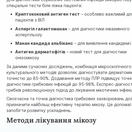
спеціальні тести біля ліжка пацієнта:
Криптококовий антиген тест
– особливо важливий дл
пацієнтів з ВІЛ
Аспергіл галактоманан
– для діагностики інвазивного
аспергільозу
Манан кандида альбіканс
– для виявлення кандидемії
Антиген дерматофітів
– новий тест для діагностики
оніхомікозу
За даними сучасних досліджень, комбінація мікроскопічного
культурального методів дозволяє діагностувати дерматомік
точністю до 85-90%. Додавання методу ПЛР підвищує точн
діагностики грибкових інфекцій до 95-98%. Експрес-діагнос
грибків революціонізує підхід до лікування мікотичних інфекц
Своєчасна та точна діагностика грибкових захворювань до
призначити найбільш ефективну терапію мікозу. Це допомаг
запобігти розвитку ускладнень.
Методи лікування мікозу