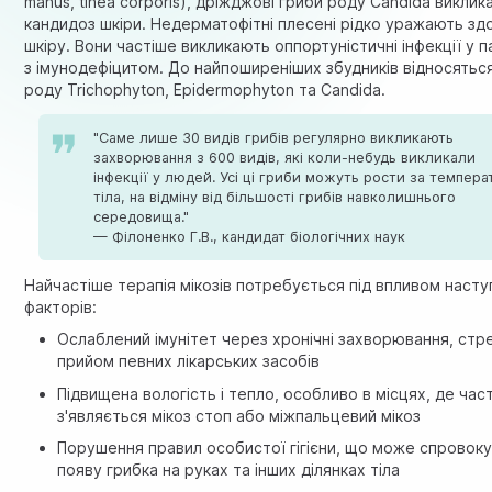
manus, tinea corporis), дріжджові гриби роду Candida викли
кандидоз шкіри. Недерматофітні плесені рідко уражають зд
шкіру. Вони частіше викликають оппортуністичні інфекції у п
з імунодефіцитом. До найпоширеніших збудників відносятьс
роду Trichophyton, Epidermophyton та Candida.
"Саме лише 30 видів грибів регулярно викликають
захворювання з 600 видів, які коли-небудь викликали
інфекції у людей. Усі ці гриби можуть рости за темпера
тіла, на відміну від більшості грибів навколишнього
середовища."
— Філоненко Г.В., кандидат біологічних наук
Найчастіше терапія мікозів потребується під впливом насту
факторів:
Ослаблений імунітет через хронічні захворювання, стр
прийом певних лікарських засобів
Підвищена вологість і тепло, особливо в місцях, де час
з'являється мікоз стоп або міжпальцевий мікоз
Порушення правил особистої гігієни, що може спровок
появу грибка на руках та інших ділянках тіла