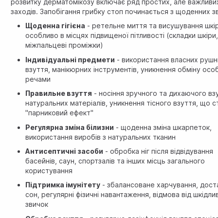
розвитку дерматомікозу включає ряд простих, але важливи
заходів. Запобігання грибку стоп починається з щоденних з
Щоденна гігієна
- ретельне миття та висушування шкі
особливо в місцях підвищеної пітливості (складки шкіри
міжпальцеві проміжки)
Індивідуальні предмети
- використання власних рушни
взуття, манікюрних інструментів, уникнення обміну ос
речами
Правильне взуття
- носіння зручного та дихаючого вз
натуральних матеріалів, уникнення тісного взуття, що 
"парниковий ефект"
Регулярна зміна білизни
- щоденна зміна шкарпеток,
використання виробів з натуральних тканин
Антисептичні засоби
- обробка ніг після відвідування
басейнів, саун, спортзалів та інших місць загального
користування
Підтримка імунітету
- збалансоване харчування, дост
сон, регулярні фізичні навантаження, відмова від шкідли
звичок