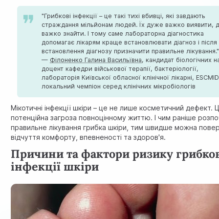
"Грибкові інфекції – це такі тихі вбивці, які завдають
страждання мільйонам людей. Їх дуже важко виявити, 
важко знайти. І тому саме лабораторна діагностика
допомагає лікарям краще встановлювати діагноз і після
встановлення діагнозу призначити правильне лікування.
—
Філоненко Галина Васильївна
, кандидат біологічних н
доцент кафедри військової терапії, бактеріології,
лабораторія Київської обласної клінічної лікарні, ESCMI
локальний чемпіон серед клінічних мікробіологів
Мікотичні інфекції шкіри – це не лише косметичний дефект. 
потенційна загроза повноцінному життю. І чим раніше розп
правильне лікування грибка шкіри, тим швидше можна пове
відчуття комфорту, впевненості та здоров'я.
Причини та фактори ризику грибко
інфекції шкіри