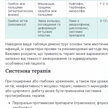
Грибок між
Мацерація,
Нафтифін,
1-2 т
пальцями
тріщини,
тербінафін,
(інтертригінозна
свербіж між
аморолфін
форма)
пальцями
Грибок нігтів
Зміна кольору,
Лаки з
3-12 
(оніхомікоз)
потовщення та
аморолфіном,
деформація
циклопірокс,
нігтьових
системні
пластин
препарати
Наведена вище таблиця демонструє основні типи мікотичн
інфекцій, їх характерні прояви та рекомендовані методи лік
Важливо розуміти, що тривалість терапії може варіюватися
залежно від тяжкості захворювання та індивідуальних
особливостей пацієнта.
Системна терапія
При поширених або глибоких ураженнях, а також при ураже
нігтів, неефективності місцевої терапії, наявності імунодеф
або цукрового діабету може бути призначена системна
протигрибкова терапія:
Пероральні протимікозні препарати (ітраконазол, флуко
тербінафін)