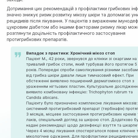
Дотримання цих рекомендацій з профілактики грибкових інф
значно знижує ризик розвитку мікозу шкіри та допомагає ун
рецидивів після лікування. У пацієнтів з вираженим імуноде
цукровим діабетом або іншими факторами ризику лікар мож
розглянути доцільність профілактичного застосування
протигрибкових препаратів.
Випадок з практики: Хронічний мікоз стоп
Пацієнт М., 42 роки, звернувся до клініки зі скаргами на
тривалий грибок стопи, який турбував його протягом 5
років. Попередні спроби самолікування різними засоба
від грибка шкіри давали лише тимчасовий ефект. При
обстеженні виявлено поширений дерматомікоз стоп з
ураженням нігтьових пластин. Культуральне дослідженн
виявило комбіновану інфекцію: Trichophyton rubrum та
Candida albicans.
Пацієнту було призначено комплексне лікування мікозів:
системний протигрибковий препарат (тербінафін) протя
3 місяців, місцеве застосування протигрибкових кремів 
лаків, спеціальний догляд за шкірою стоп. Додатково б
надані рекомендації щодо дезінфекції взуття та шкарпе
Через 4 місяці лікування спостерігалося повне клінічне 
мікологічне одужання. Для профілактики рецидивуючи