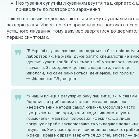
Нехтування супутнім лікуванням взуття та шкарпеток, 
призводить до повторного зараження
Такі дії не тільки не допомагають, а й можуть ускладнити пе
захворювання. Известно, что правильна діагностика є осн
успішного лікування, тому важливо звертатися до дерматол
перших симптомах.
"В Україні ці дослідження проводяться в бактеріологічн
лабораторіях. На жаль, дуже багато спеціалістів не вмі
ідентифікувати гриби, бо немає такої можливості прох
навчання. За кордоном це інші спеціалісти, тобто це
мікологи, які саме займаються ідентифікацією грибів."
— Філоненко Г.В., доцент
"У нашій клініці я регулярно бачу пацієнтів, які місяцями
боролися з грибковими інфекціями за допомогою
неефективних методів самолікування. Особливо часто
зустрічаються випадки, коли люди використовують
гормональні мазі при грибкових інфекціях, що лише
погіршує перебіг захворювання та ускладнює подальше
лікування. Хочу застерегти: при перших ознаках грибко
інфекції краще одразу звернутися до спеціаліста." — д-