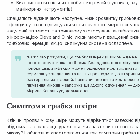
Використання спільних особистих речей (рушників, взут
манікюрних інструментів)
Спеціалісти відзначають наступне. Ризик розвитку грибкови
інфекцій суттєво підвищується при наявності мікротравм шк
надмірній пітливості та тривалому застосуванні антибіотиків.
з інформацією
Cleveland Clinic
, люди мають підвищений ризи
грибкових інфекцій, якщо їхня імунна система ослаблена.
"Важливо розуміти, що грибкові інфекції шкіри – це не
просто косметична проблема. Без адекватного лікуванн
грибка шкіри інфекція може поширюватися, викликати
серйозні ускладнення та навіть призводити до вторинн
бактеріальних інфекцій. Раннє виявлення та комплексне
лікування мікозів – запорука швидкого одужання." — д-
Марина Ковальчук, дерматолог
Симптоми грибка шкіри
Клінічні прояви мікозу шкіри можуть відрізнятися залежно ві
збудника та локалізації ураження. Чи знаєте ви основні озна
мікозу? Найчастіше спостерігаються такі симптоми грибка ш