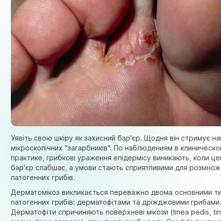
Уявіть свою шкіру як захисний бар'єр. Щодня він стримує н
мікроскопічних "загарбників". По наблюдениям в клиническо
практике, грибкові ураження епідермісу виникають, коли це
бар'єр слабшає, а умови стають сприятливими для розмно
патогенних грибів.
Дерматомікоз викликається переважно двома основними т
патогенних грибів: дерматофітами та дріжджовими грибами
Дерматофіти спричиняють поверхневі мікози (tinea pedis, ti