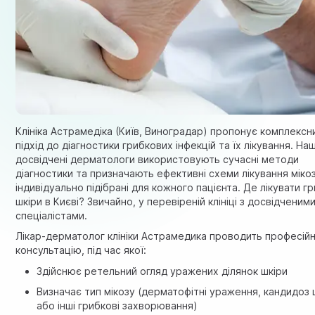
Клініка Астрамедiка (Київ, Виноградар) пропонує комплексн
підхід до діагностики грибкових інфекцій та їх лікування. Наш
досвідчені дерматологи використовують сучасні методи
діагностики та призначають ефективні схеми лікування мікоз
індивідуально підібрані для кожного пацієнта. Де лікувати г
шкіри в Києві? Звичайно, у перевіреній клініці з досвідченим
спеціалістами.
Лікар-дерматолог клініки Астрамедика проводить професій
консультацію, під час якої:
Здійснює ретельний огляд уражених ділянок шкіри
Визначає тип мікозу (дерматофітні ураження, кандидоз 
або інші грибкові захворювання)